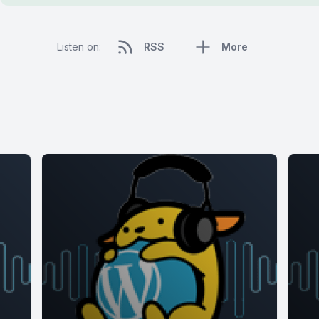
Listen on:
RSS
More