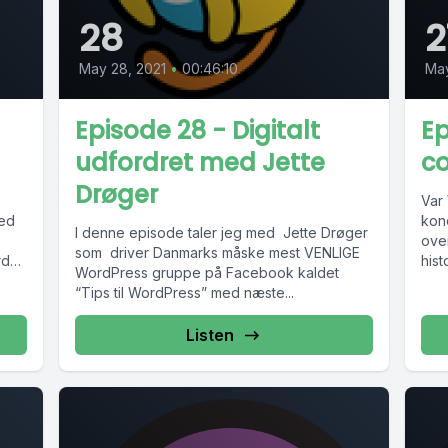
28
2
May 28, 2021
•
00:46:10
May
Episode 28 - Digitalt
Ep
udfordret med Jette
c
Drøger
Var
kon
I denne episode taler jeg med Jette Drøger
overh
som driver Danmarks måske mest VENLIGE
rdan
hist
WordPress gruppe på Facebook kaldet
som 
“Tips til WordPress” med næste...
Listen