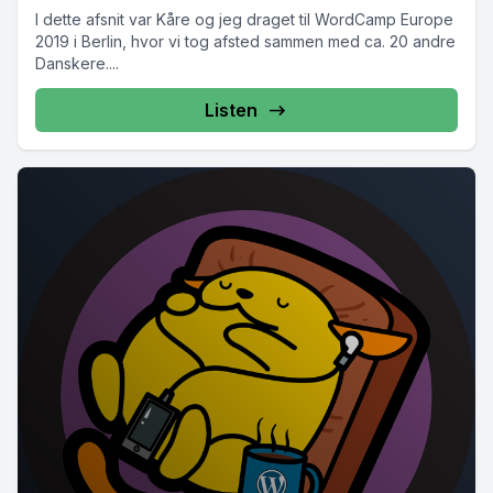
I dette afsnit var Kåre og jeg draget til WordCamp Europe
2019 i Berlin, hvor vi tog afsted sammen med ca. 20 andre
Danskere....
Listen