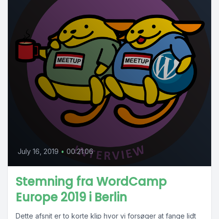
July 16, 2019
•
00:21:06
Stemning fra WordCamp
Europe 2019 i Berlin
Dette afsnit er to korte klip hvor vi forsøger at fange lidt