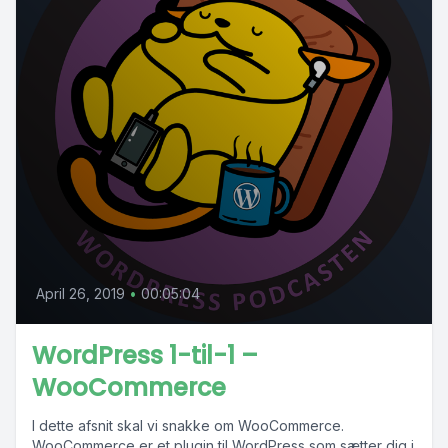
April 26, 2019
•
00:05:04
WordPress 1-til-1 –
WooCommerce
I dette afsnit skal vi snakke om WooCommerce.
WooCommerce er et plugin til WordPress som sætter dig i