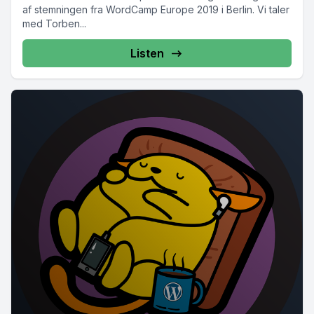
af stemningen fra WordCamp Europe 2019 i Berlin. Vi taler
med Torben...
Listen