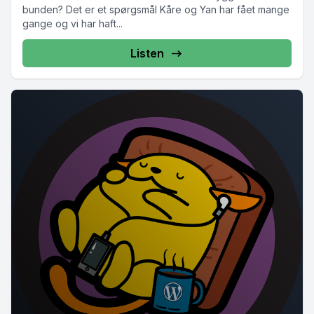
bunden? Det er et spørgsmål Kåre og Yan har fået mange
gange og vi har haft...
Listen