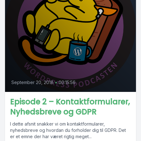
September 20, 2018
•
00:15:56
Episode 2 – Kontaktformularer,
Nyhedsbreve og GDPR
I dette afsnit snakker vi om kontaktformularer,
nyhedsbreve og hvordan du forholder dig til GDPR. Det
er et emne der har været rigtig meget...