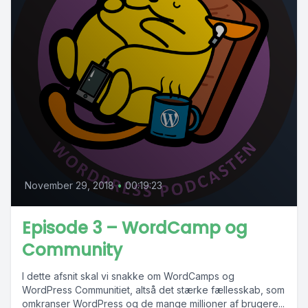
November 29, 2018
•
00:19:23
Episode 3 – WordCamp og
Community
I dette afsnit skal vi snakke om WordCamps og
WordPress Communitiet, altså det stærke fællesskab, som
omkranser WordPress og de mange millioner af brugere...