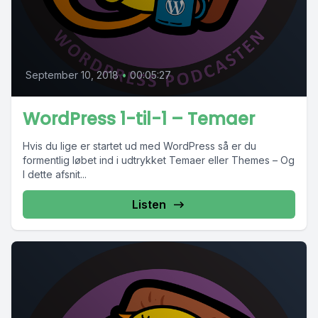
September 10, 2018
•
00:05:27
WordPress 1-til-1 – Temaer
Hvis du lige er startet ud med WordPress så er du
formentlig løbet ind i udtrykket Temaer eller Themes – Og
I dette afsnit...
Listen