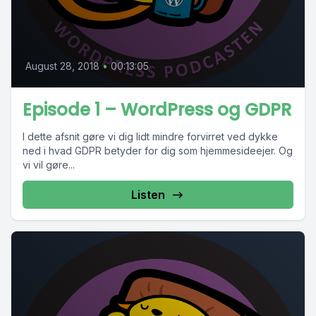
August 28, 2018
•
00:13:05
Episode 1 – WordPress og GDPR
I dette afsnit gøre vi dig lidt mindre forvirret ved dykke
ned i hvad GDPR betyder for dig som hjemmesideejer. Og
vi vil gøre...
Listen